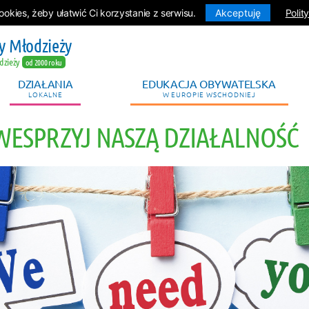
kies, żeby ułatwić Ci korzystanie z serwisu.
Akceptuję
Polit
y Młodzieży
dzieży
od 2000 roku
DZIAŁANIA
EDUKACJA OBYWATELSKA
LOKALNE
W EUROPIE WSCHODNIEJ
 WESPRZYJ NASZĄ DZIAŁALNOŚĆ