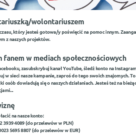
tariuszką/wolontariuszem
czasu, który jesteś gotowa/y poświęcić na pomoc innym.
Zaanga
ym z naszych projektów.
m fanem w mediach społecznościowych
Facebooku, zasubskrybuj kanał YouTube, śledź konto na Instagram
uj w sieci nasze kampanie, zaproś do tego swoich znajomych. To 
ki osób dowiadują się o naszych działaniach. Jesteś też na bieżą
ami...
wiznę
acić na nasze konto:
22 3939 4089 (do przelewów w PLN)
0023 569
5 8807
(do przelewów w EUR)