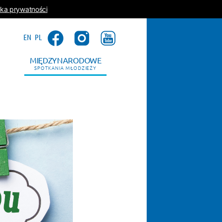
yka prywatności
EN
PL
MIĘDZYNARODOWE
SPOTKANIA MŁODZIEŻY