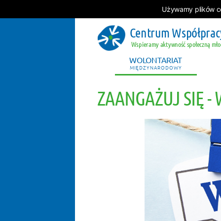
Używamy plików coo
Centrum Współprac
Wspieramy aktywność społeczną mło
WOLONTARIAT
MIĘDZYNARODOWY
ZAANGAŻUJ SIĘ -