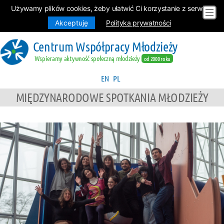
Używamy plików cookies, żeby ułatwić Ci korzystanie z serwisu.
Akceptuję
Polityka prywatności
Centrum Współpracy Młodzieży
Wspieramy aktywność społeczną młodzieży
od 2000 roku
EN
PL
MIĘDZYNARODOWE SPOTKANIA MŁODZIEŻY