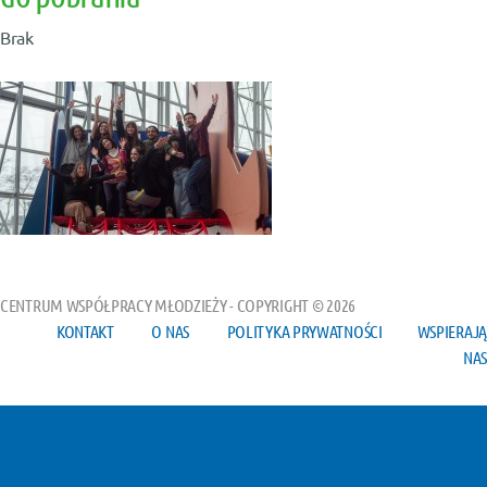
Brak
CENTRUM WSPÓŁPRACY MŁODZIEŻY - COPYRIGHT © 2026
KONTAKT
O NAS
POLITYKA PRYWATNOŚCI
WSPIERAJĄ
NAS