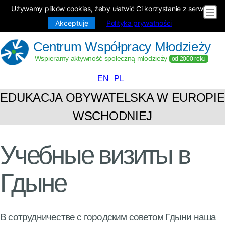
Używamy plików cookies, żeby ułatwić Ci korzystanie z serwisu.
Akceptuję
Polityka prywatności
Centrum Współpracy Młodzieży
Wspieramy aktywność społeczną młodzieży
od 2000 roku
EN
PL
EDUKACJA OBYWATELSKA W EUROPIE
WSCHODNIEJ
Учебные визиты в
Гдыне
В сотрудничестве с городским советом Гдыни наша