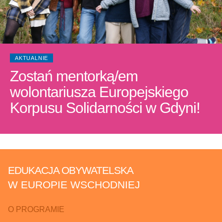
AKTUALNIE
Zostań mentorką/em
wolontariusza Europejskiego
Korpusu Solidarności w Gdyni!
EDUKACJA OBYWATELSKA
W EUROPIE WSCHODNIEJ
O PROGRAMIE