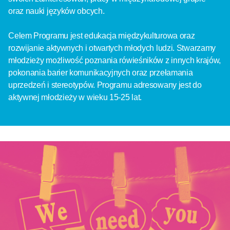
oraz nauki języków obcych.
Celem Programu jest edukacja międzykulturowa oraz
rozwijanie aktywnych i otwartych młodych ludzi. Stwarzamy
młodzieży możliwość poznania rówieśników z innych krajów,
pokonania barier komunikacyjnych oraz przełamania
uprzedzeń i stereotypów. Programu adresowany jest do
aktywnej młodzieży w wieku 15-25 lat.