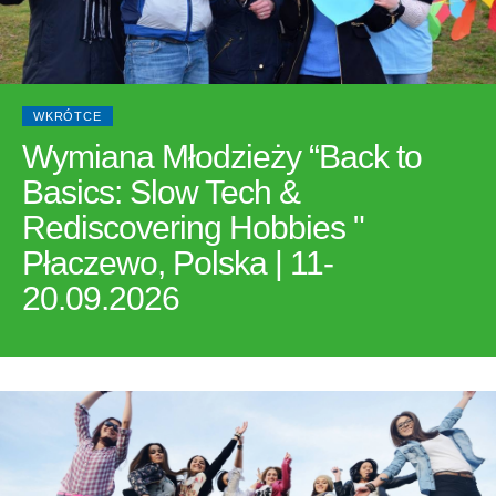
WKRÓTCE
Wymiana Młodzieży “Back to
Basics: Slow Tech &
Rediscovering Hobbies "
Płaczewo, Polska | 11-
20.09.2026