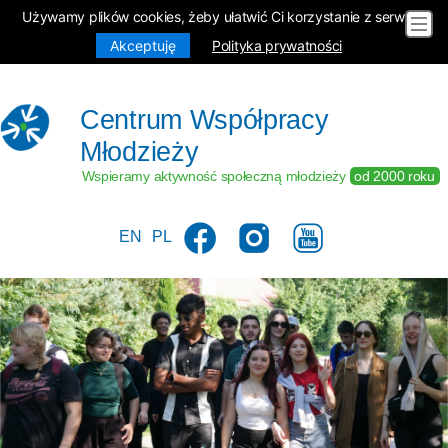
Używamy plików cookies, żeby ułatwić Ci korzystanie z serwisu.
Akceptuję
Polityka prywatności
Centrum Współpracy
Młodzieży
Wspieramy aktywność społeczną młodzieży
od 2000 roku
EN
PL